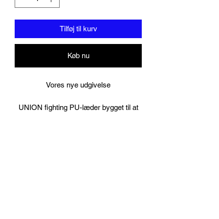
Tilføj til kurv
Køb nu
Vores nye udgivelse
UNION fighting PU-læder bygget til at
holde boksehandsker
UNION hovedbeskytter i kamplæder
Matchende sorte håndbind
Designet i London og Nordthailand
under bevågenhed af Muay Thai og
boksemestre. UNION-kampe have sæt