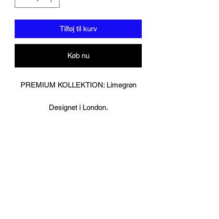
Tilføj til kurv
Køb nu
PREMIUM KOLLEKTION: Limegrøn
Designet i London.
Muay Thai boksehandske og
håndindpakningssæt.
Håndlavet fineste guineansk okselæder
med 8,5 mm tykkelse for ekstra
holdbarhed.
Specielt designet til sparring og tungt
taskearbejde på grund af dens flerlags