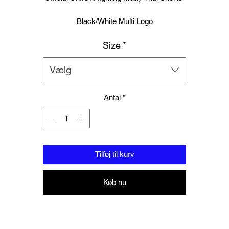
Black/White Multi Logo
Size
*
Logo to groin area
Mesh panelling to outer thigh area
Vælg
100% Polyester
Antal
*
Please note these are Thai sizing, Please order a size up from your
regular size.
Tilføj til kurv
Køb nu