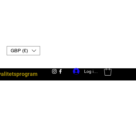
GBP (£)
Log ind
yalitetsprogram
kampudstyr uk muay thai handsker