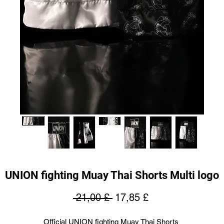
UNION fighting Muay Thai Shorts Multi logo
Regulær
Salgspris
 21,00 £ 
17,85 £
pris
Official UNION fighting Muay Thai Shorts