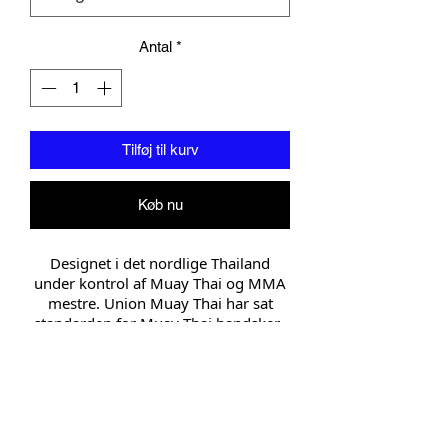
Antal
*
Tilføj til kurv
Køb nu
Designet i det nordlige Thailand
under kontrol af Muay Thai og MMA
mestre. Union Muay Thai har sat
standarden for Muay Thai handsker.
Egnet til træning, sparring og
professionel brug,
skinnebensbeskytterne indeholder
højkvalitets konstrueret lagdelt
injektionspolstring. Solide låsende