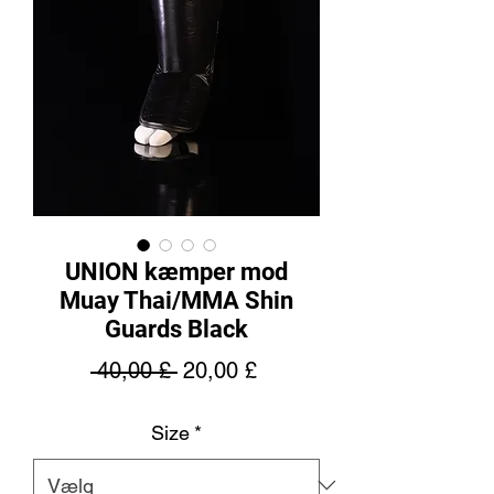
UNION kæmper mod
Muay Thai/MMA Shin
Guards Black
Regulær
Salgspris
 40,00 £ 
20,00 £
pris
Size
*