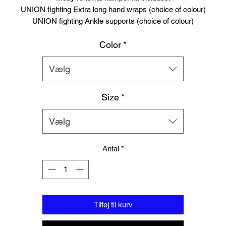
UNION fighting Extra long hand wraps (choice of colour)
UNION fighting Ankle supports (choice of colour)
Branded black and white mouthguard with case
Color
*
Free UK delivery
Vælg
Size
*
Vælg
Antal
*
Tilføj til kurv