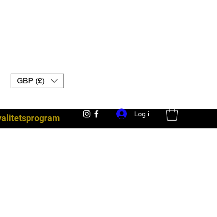
GBP (£)
Log ind
yalitetsprogram
kampudstyr uk muay thai handsker