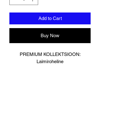
Add to Cart
Buy Now
PREMIUM KOLLEKTSIOON:
Laimiroheline
Disainitud Londonis.
Muay Thai poksikinnaste ja
käteümbriste komplekt.
Käsitsi valmistatud parimast Guinea
veisenahast, mille paksus on 8,5 mm,
et tagada vastupidavus.
Mõeldud spetsiaalselt sparringu ja