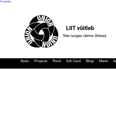
Trustpilot
LIIT võitleb
Teie nurgas oleme ühtsed.
Kodu
Projects
Pood
Gift Card
Blogi
Meist
I