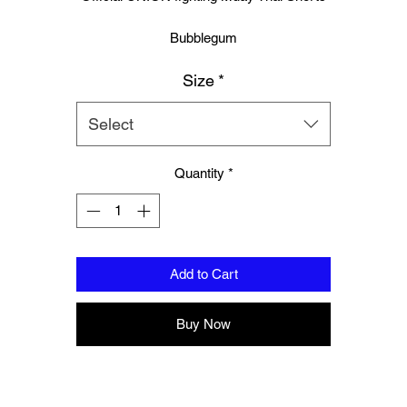
Bubblegum
Size
*
Logo to groin area
Mesh panelling to outer thigh area
Select
100% Polyester
Quantity
*
Please note these are Thai sizing, Please order a size up from your
regular size.
Add to Cart
Buy Now