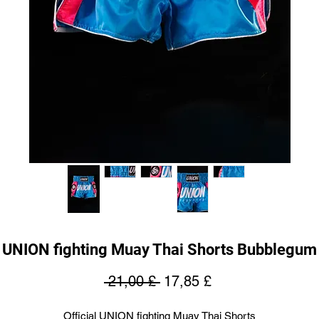
UNION fighting Muay Thai Shorts Bubblegum
Regular
Sale
 21,00 £ 
17,85 £
Price
Price
Official UNION fighting Muay Thai Shorts