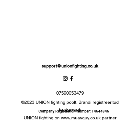
support@unionfighting.co.uk
07590053479
©2023 UNION fighting poolt. Brändi registreeritud
kaubamärk
Company Registration Number: 14644846
UNION fighting on
www.muayguy.co.uk
partner