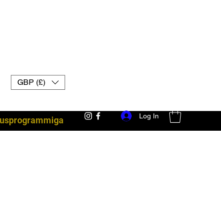
GBP (£)
Log In
lsusprogrammiga
võitlusvarustus Ühendkuningriigi muay thai kindad