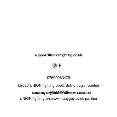
Komplektis kaubamärgiga hoiukott.
support@unionfighting.co.uk
07590053479
©2023 UNION fighting poolt. Brändi registreeritud
kaubamärk
Company Registration Number: 14644846
UNION fighting on
www.muayguy.co.uk
partner