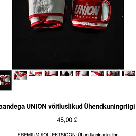
ljaandega UNION võitluslikud Ühendkuningriigi
Price
45,00 £
PREMIUM KOLLEKTSIOON: Ühendkuningriigi lipp