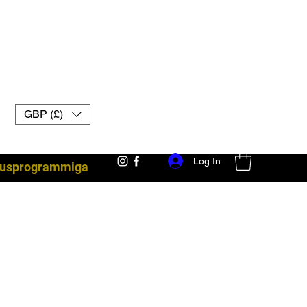
GBP (£)
Log In
lsusprogrammiga
võitlusvarustus Ühendkuningriigi muay thai kindad