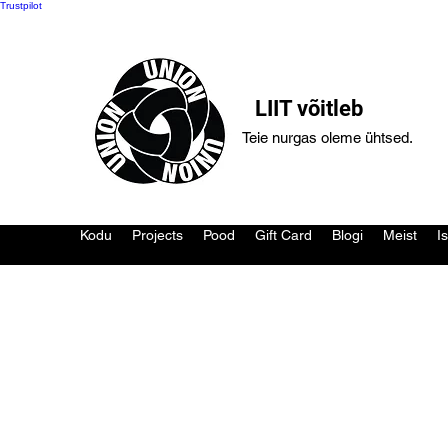
Trustpilot
LIIT võitleb
Teie nurgas oleme ühtsed.
Kodu
Projects
Pood
Gift Card
Blogi
Meist
I