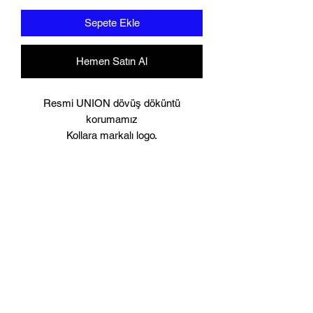
Sepete Ekle
Hemen Satın Al
Resmi UNION dövüş döküntü
korumamız
Kollara markalı logo.
Uygun
Küçük
Orta
Büyük
Ekstra büyük