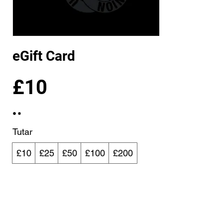
eGift Card
£10
Tutar
£10
£25
£50
£100
£200
Adet