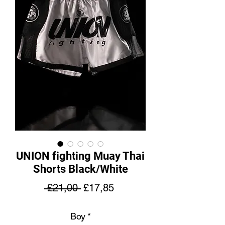
UNION fighting Muay Thai
Shorts Black/White
Normal
İndirimli
 £21,00 
£17,85
Fiyat
Fiyat
Boy
*