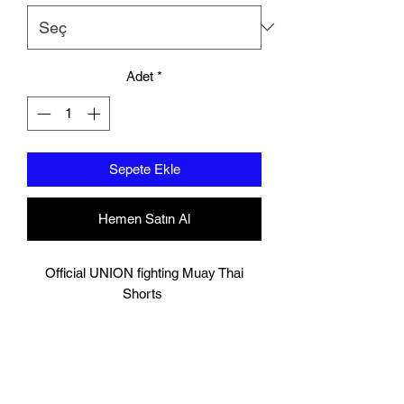
Adet
*
Sepete Ekle
Hemen Satın Al
Official UNION fighting Muay Thai
Shorts
Black and white
Logo to groin area