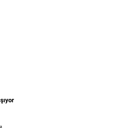
şıyor
a