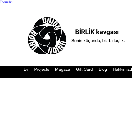
Trustpilot
BİRLİK kavgası
Senin köşende, biz birleştik.
Ev
Projects
Mağaza
Gift Card
Blog
Hakkımız