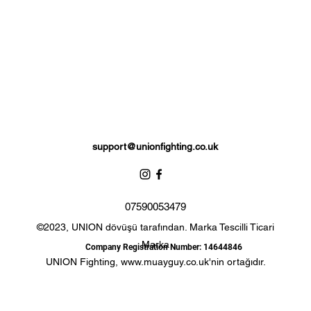
mall 54.5cm Medium 56cm Large 58cm_cc781905 -5cde-319
bb3b-136bad5cf58d_ Ekstra Büyük 60cm
support@unionfighting.co.uk
07590053479
©2023, UNION dövüşü tarafından. Marka Tescilli Ticari
Marka
Company Registration Number: 14644846
UNION Fighting,
www.muayguy.co.uk
'nin ortağıdır.