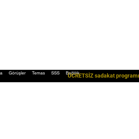
da
Görüşler
Temas
SSS
Bağlılık
ÜCRETSİZ sadakat programım