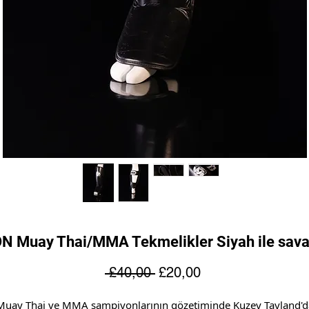
N Muay Thai/MMA Tekmelikler Siyah ile sava
Normal
İndirimli
 £40,00 
£20,00
Fiyat
Fiyat
Muay Thai ve MMA şampiyonlarının gözetiminde Kuzey Tayland'd