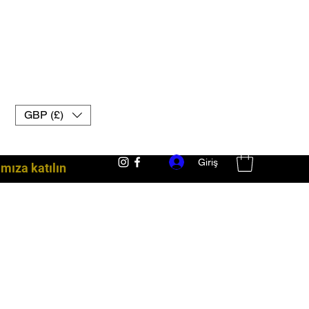
GBP (£)
Giriş
ıza katılın
dövüş ekipmanları İngiltere muay thai eldivenleri