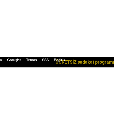
da
Görüşler
Temas
SSS
Bağlılık
ÜCRETSİZ sadakat programım