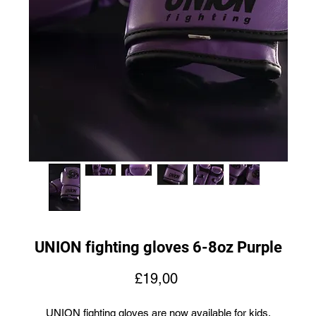
UNION fighting gloves 6-8oz Purple
Fiyat
£19,00
UNION fighting gloves are now available for kids.