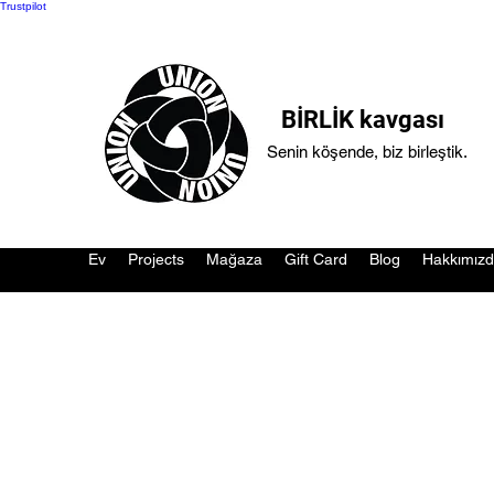
Trustpilot
BİRLİK kavgası
Senin köşende, biz birleştik.
Ev
Projects
Mağaza
Gift Card
Blog
Hakkımız