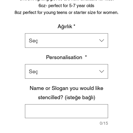
6oz- perfect for 5-7 year olds
8oz perfect for young teens or starter size for women.
Suitable for training and sparring
Ağırlık
*
Synthetic leather
Beautifully padded
Branding to
Seç
Palm, wrist and finger tips.
Personalisation
*
Seç
Name or Slogan you would like
stencilled? (isteğe bağlı)
0/15