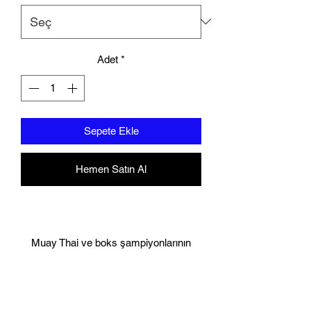
Adet
*
Sepete Ekle
Hemen Satın Al
Muay Thai ve boks şampiyonlarının
gözetiminde Kuzey Tayland'da
tasarlandı. Union Muay Thai, eldivenler
için referans noktası belirledi.