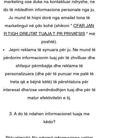
marketing ose duke na kontaktuar ndryshe, ne
do të mbledhim informacione personale nga ju.
Ju mund të hiqni dorë nga emailet tona të
marketingut në çdo kohë (shikoni "
ÇFAR JAN
R TIGH DREJTAT TUAJA T PR PRIVATSIS
" më
poshtë).
Jepni reklama të synuara për ju. Ne mund të
përdorim informacionin tuaj për të zhvilluar dhe
shfaqur përmbajtje dhe reklama të
personalizuara (dhe për të punuar me palë të
treta që e bëjnë këtë) të përshtatura për
interesat dhe/ose vendndodhjen tuaj dhe për të
matur efektivitetin e tij.
3. A do të ndahen informacionet tuaja me
këdo?
Shkurtimisht: Ne ndajmë informacione vetëm