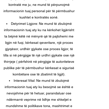
kontratë me ju, ne mund të përpunojmë
informacionin tuaj personal për të përmbushur
kushtet e kontratës sonë.
Detyrimet Ligjore: Ne mund të zbulojmë
informacionin tuaj aty ku na kërkohet ligjërisht
ta bëjmë këtë në mënyrë që të pajtohemi me
ligjin në fuqi, kërkesat qeveritare, një proces
gjyqësor, urdhër gjykate ose proces ligjor, të
tilla si në përgjigje të një urdhri gjykate ose një
thirrjeje ( përfshirë në përgjigje të autoriteteve
publike për të përmbushur kërkesat e sigurisë
kombëtare ose të zbatimit të ligjit).
Interesat Vital: Ne mund të zbulojmë
informacionin tuaj aty ku besojmë se është e
nevojshme për të hetuar, parandaluar ose
ndërmarrë veprime në lidhje me shkeljet e
mundshme të politikave tona, mashtrimet e