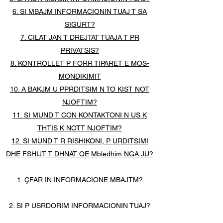
6. SI MBAJM INFORMACIONIN TUAJ T SA
SIGURT?
7. CILAT JAN T DREJTAT TUAJA T PR
PRIVATSIS?
8. KONTROLLET P FORR TIPARET E MOS-
MONDIKIMIT
10. A BAKJM U PPRDITSIM N TO KIST NOT
NJOFTIM?
11. SI MUND T CON KONTAKTONI N US K
THTIS K NOTT NJOFTIM?
12. SI MUND T R RISHIKONI, P URDITSIMI
DHE FSHIJT T DHNAT QE Mbledhim NGA JU?
1. ÇFAR IN INFORMACIONE MBAJTM?
2. SI P USRDORIM INFORMACIONIN TUAJ?