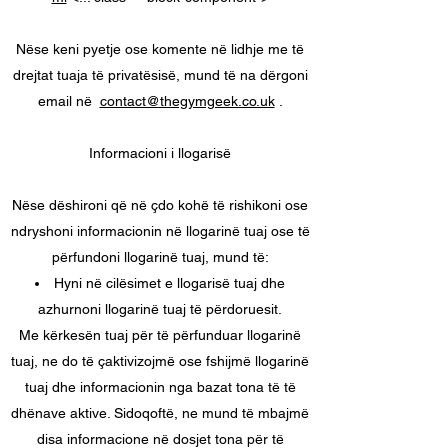
Nëse keni pyetje ose komente në lidhje me të
drejtat tuaja të privatësisë, mund të na dërgoni
email në
contact@thegymgeek.co.uk
.
Informacioni i llogarisë
Nëse dëshironi që në çdo kohë të rishikoni ose
ndryshoni informacionin në llogarinë tuaj ose të
përfundoni llogarinë tuaj, mund të:
Hyni në cilësimet e llogarisë tuaj dhe
azhurnoni llogarinë tuaj të përdoruesit.
Me kërkesën tuaj për të përfunduar llogarinë
tuaj, ne do të çaktivizojmë ose fshijmë llogarinë
tuaj dhe informacionin nga bazat tona të të
dhënave aktive. Sidoqoftë, ne mund të mbajmë
disa informacione në dosjet tona për të