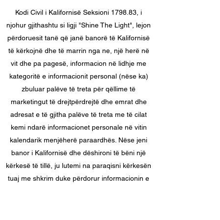
Kodi Civil i Kalifornisë Seksioni 1798.83, i
njohur gjithashtu si ligji "Shine The Light", lejon
përdoruesit tanë që janë banorë të Kalifornisë
të kërkojnë dhe të marrin nga ne, një herë në
vit dhe pa pagesë, informacion në lidhje me
kategoritë e informacionit personal (nëse ka)
zbuluar palëve të treta për qëllime të
marketingut të drejtpërdrejtë dhe emrat dhe
adresat e të gjitha palëve të treta me të cilat
kemi ndarë informacionet personale në vitin
kalendarik menjëherë paraardhës. Nëse jeni
banor i Kalifornisë dhe dëshironi të bëni një
kërkesë të tillë, ju lutemi na paraqisni kërkesën
tuaj me shkrim duke përdorur informacionin e
kontaktit të dhënë më poshtë.
Nëse jeni nën 18 vjeç, banoni në Kaliforni dhe