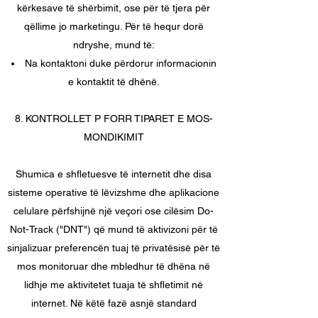
kërkesave të shërbimit, ose për të tjera për
qëllime jo marketingu. Për të hequr dorë
ndryshe, mund të:
Na kontaktoni duke përdorur informacionin
e kontaktit të dhënë.
8. KONTROLLET P FORR TIPARET E MOS-
MONDIKIMIT
Shumica e shfletuesve të internetit dhe disa
sisteme operative të lëvizshme dhe aplikacione
celulare përfshijnë një veçori ose cilësim Do-
Not-Track ("DNT") që mund të aktivizoni për të
sinjalizuar preferencën tuaj të privatësisë për të
mos monitoruar dhe mbledhur të dhëna në
lidhje me aktivitetet tuaja të shfletimit në
internet. Në këtë fazë asnjë standard