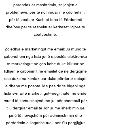
parandaluar mashtrimin, zgjidhjen e
problemeve, për të ndihmuar me çdo hetim,
për të zbatuar Kushtet tona të Përdorimit
dhe/ose për të respektuar kërkesat ligjore të
zbatueshme.
Zgjedhja e marketingut me email: Ju mund të
çabonoheni nga lista jonë e postës elektronike
të marketingut në çdo kohë duke klikuar në
lidhjen e çabonimit në emailet që ne dërgojmë
ose duke na kontaktuar duke përdorur detajet
e dhëna më poshtë. Më pas do të hiqeni nga
lista e-mail e marketingut-megjithatë, ne ende
mund të komunikojmë me ju, për shembull për
t’ju dërguar email të lidhur me shërbimin që
janë të nevojshëm për administrimin dhe
përdorimin e llogarisë tuaj, për t’iu përgjigjur