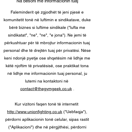
Na besoni me informacionin tuaj
Faleminderit që zgjodhët të jeni pjesë e
komunitetit tonë në luftimin e sindikatave, duke
bërë biznes si luftime sindikale ("lufta me
sindikatat", "ne", "ne", "e jona"). Ne jemi të
përkushtuar për të mbrojtur informacionin tuaj
personal dhe të drejtën tuaj për privatësi. Nëse
keni ndonjë pyetje ose shqetësim në lidhje me
këtë njoftim të privatësisë, ose praktikat tona
në lidhje me informacionin tuaj personal, ju
lutemi na kontaktoni në
contact@thegymgeek.co.uk
.
Kur vizitoni faqen tonë të internetit
http://www.unionfighting.co.uk
("Uebfaqja"),
përdorni aplikacionin tonë celular, sipas rastit
("Aplikacioni") dhe në përgjithësi, përdorni