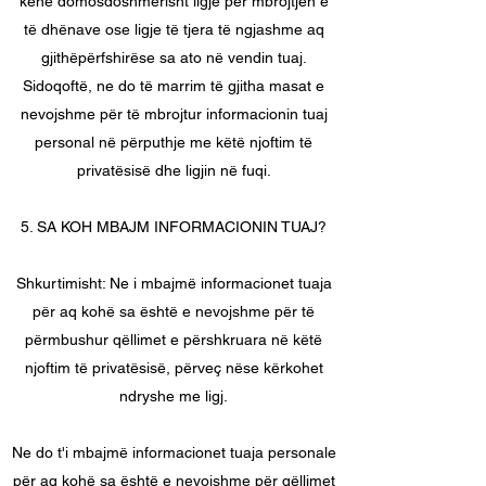
kenë domosdoshmërisht ligje për mbrojtjen e
të dhënave ose ligje të tjera të ngjashme aq
gjithëpërfshirëse sa ato në vendin tuaj.
Sidoqoftë, ne do të marrim të gjitha masat e
nevojshme për të mbrojtur informacionin tuaj
personal në përputhje me këtë njoftim të
privatësisë dhe ligjin në fuqi.
5. SA KOH MBAJM INFORMACIONIN TUAJ?
Shkurtimisht: Ne i mbajmë informacionet tuaja
për aq kohë sa është e nevojshme për të
përmbushur qëllimet e përshkruara në këtë
njoftim të privatësisë, përveç nëse kërkohet
ndryshe me ligj.
Ne do t'i mbajmë informacionet tuaja personale
për aq kohë sa është e nevojshme për qëllimet