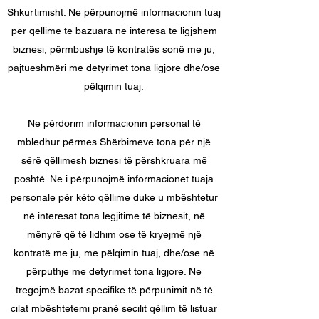
Shkurtimisht: Ne përpunojmë informacionin tuaj
për qëllime të bazuara në interesa të ligjshëm
biznesi, përmbushje të kontratës sonë me ju,
pajtueshmëri me detyrimet tona ligjore dhe/ose
pëlqimin tuaj.
Ne përdorim informacionin personal të
mbledhur përmes Shërbimeve tona për një
sërë qëllimesh biznesi të përshkruara më
poshtë. Ne i përpunojmë informacionet tuaja
personale për këto qëllime duke u mbështetur
në interesat tona legjitime të biznesit, në
mënyrë që të lidhim ose të kryejmë një
kontratë me ju, me pëlqimin tuaj, dhe/ose në
përputhje me detyrimet tona ligjore. Ne
tregojmë bazat specifike të përpunimit në të
cilat mbështetemi pranë secilit qëllim të listuar