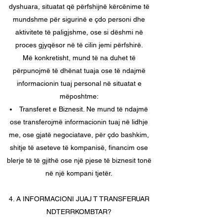
dyshuara, situatat që përfshijnë kërcënime të
mundshme për sigurinë e çdo personi dhe
aktivitete të paligjshme, ose si dëshmi në
proces gjyqësor në të cilin jemi përfshirë.
Më konkretisht, mund të na duhet të
përpunojmë të dhënat tuaja ose të ndajmë
informacionin tuaj personal në situatat e
mëposhtme:
Transferet e Biznesit. Ne mund të ndajmë
ose transferojmë informacionin tuaj në lidhje
me, ose gjatë negociatave, për çdo bashkim,
shitje të aseteve të kompanisë, financim ose
blerje të të gjithë ose një pjese të biznesit tonë
në një kompani tjetër.
4. A INFORMACIONI JUAJ T TRANSFERUAR
NDTERRKOMBTAR?