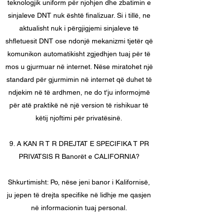
teknologjik uniform për njohjen dhe zbatimin e
sinjaleve DNT nuk është finalizuar. Si i tillë, ne
aktualisht nuk i përgjigjemi sinjaleve të
shfletuesit DNT ose ndonjë mekanizmi tjetër që
komunikon automatikisht zgjedhjen tuaj për të
mos u gjurmuar në internet. Nëse miratohet një
standard për gjurmimin në internet që duhet të
ndjekim në të ardhmen, ne do t'ju informojmë
për atë praktikë në një version të rishikuar të
këtij njoftimi për privatësinë.
9. A KAN R T R DREJTAT E SPECIFIKA T PR
PRIVATSIS R Banorët e CALIFORNIA?
Shkurtimisht: Po, nëse jeni banor i Kalifornisë,
ju jepen të drejta specifike në lidhje me qasjen
në informacionin tuaj personal.