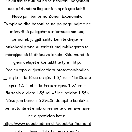
Shkurtimisht: Ju mund të rishikoni, ndryshoni
ose përfundoni llogarinë tuaj në çdo kohë.
Nëse jeni banor në Zonën Ekonomike
Evropiane dhe besoni se ne po përpunojmë në
mënyrë të paligjshme informacionin tuaj
personal, ju gjithashtu keni të drejtë të
ankoheni pranë autoritetit tuaj mbikëqyrës të
mbrojtjes së të dhënave lokale. Këtu mund të
gjeni detajet e kontaktit të tyre:
http:
//ec.europa.eu/justice/data-protection/bodies
...
style = "lartësia e vijës: 1.5;" rel = "lartësia e
vijës: 1.5;" rel = "lartësia e vijës: 1.5;" rel =
"lartësia e vijës: 1.5;" rel = "line-height: 1.5;">
Nëse jeni banor në Zvicër, detajet e kontaktit
për autoritetet e mbrojtjes së të dhënave janë
në dispozicion këtu:
https://www.edoeb.admin.ch/edoeb/en/home.ht
ml
<... class = "block-component">