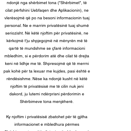
ndonjë nga shërbimet tona ("Shërbimet", të
cilat përfshini Uebfaqen dhe Aplikacionin), ne
vlerësojmë që po na besoni informacionin tuaj
personal. Ne e marrim privatësinë tuaj shumë
seriozisht. Në këtë njoftim për privatësinë, ne
kërkojmë t'ju shpjegojmë në mënyrën më të
qartë të mundshme se çfarë informacioni
mbledhim, si e përdorim atë dhe cilat të drejta
keni në lidhje me të. Shpresojmë që të merrni
pak kohë për ta lexuar me kujdes, pasi është e
rëndësishme. Nëse ka ndonjë kusht në këtë
njoftim të privatësisë me të cilin nuk jeni
dakord, ju lutemi ndërprisni përdorimin e
Shërbimeve tona menjëherë.
Ky njoftim i privatësisë zbatohet për të gjitha
informacionet e mbledhura përmes