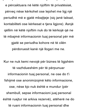
e përcaktuara në këtë njoftim të privatësisë,
përveç nëse kërkohet ose lejohet me ligj një
periudhë më e gjatë mbajtjeje (siç janë taksat,
kontabiliteti ose kërkesat e tjera ligjore). Asnjë
qëllim në këtë njoftim nuk do të kërkojë që ne
të mbajmë informacionin tuaj personal për më
gjatë se periudha kohore në të cilën
përdoruesit kanë një llogari me ne.
Kur ne nuk kemi nevojë për biznes të ligjshëm
të vazhdueshëm për të përpunuar
informacionin tuaj personal, ne ose do t'i
fshijmë ose anonimizojmë këto informacione,
ose, nëse kjo nuk është e mundur (për
shembull, sepse informacioni juaj personal
është ruajtur në arkiva rezervë), atëherë ne do
të ruani informacionin tuaj personal dhe