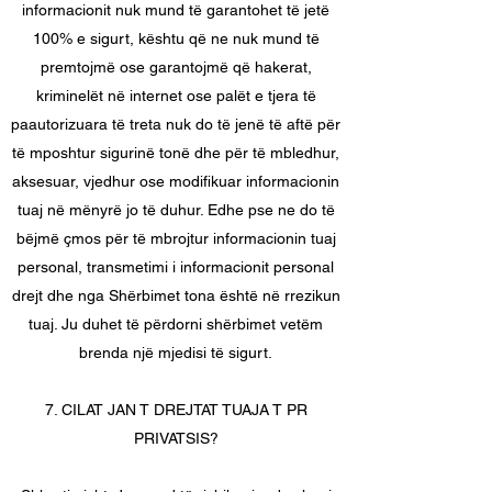
informacionit nuk mund të garantohet të jetë
100% e sigurt, kështu që ne nuk mund të
premtojmë ose garantojmë që hakerat,
kriminelët në internet ose palët e tjera të
paautorizuara të treta nuk do të jenë të aftë për
të mposhtur sigurinë tonë dhe për të mbledhur,
aksesuar, vjedhur ose modifikuar informacionin
tuaj në mënyrë jo të duhur. Edhe pse ne do të
bëjmë çmos për të mbrojtur informacionin tuaj
personal, transmetimi i informacionit personal
drejt dhe nga Shërbimet tona është në rrezikun
tuaj. Ju duhet të përdorni shërbimet vetëm
brenda një mjedisi të sigurt.
7. CILAT JAN T DREJTAT TUAJA T PR
PRIVATSIS?