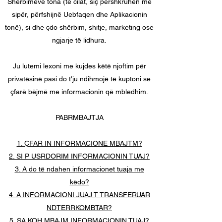
Shërbimeve tona (të cilat, siç përshkruhen më
sipër, përfshijnë Uebfaqen dhe Aplikacionin
tonë), si dhe çdo shërbim, shitje, marketing ose
ngjarje të lidhura.
Ju lutemi lexoni me kujdes këtë njoftim për
privatësinë pasi do t'ju ndihmojë të kuptoni se
çfarë bëjmë me informacionin që mbledhim.
PABRMBAJTJA
1. ÇFAR IN INFORMACIONE MBAJTM?
2. SI P USRDORIM INFORMACIONIN TUAJ?
3. A do të ndahen informacionet tuaja me
këdo?
4. A INFORMACIONI JUAJ T TRANSFERUAR
NDTERRKOMBTAR?
5. SA KOH MBAJM INFORMACIONIN TUAJ?