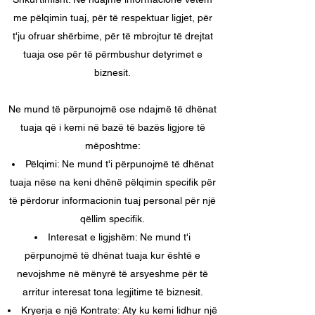
me pëlqimin tuaj, për të respektuar ligjet, për
t'ju ofruar shërbime, për të mbrojtur të drejtat
tuaja ose për të përmbushur detyrimet e
biznesit.
Ne mund të përpunojmë ose ndajmë të dhënat
tuaja që i kemi në bazë të bazës ligjore të
mëposhtme:
Pëlqimi: Ne mund t'i përpunojmë të dhënat
tuaja nëse na keni dhënë pëlqimin specifik për
të përdorur informacionin tuaj personal për një
qëllim specifik.
Interesat e ligjshëm: Ne mund t'i
përpunojmë të dhënat tuaja kur është e
nevojshme në mënyrë të arsyeshme për të
arritur interesat tona legjitime të biznesit.
Kryerja e një Kontrate: Aty ku kemi lidhur një