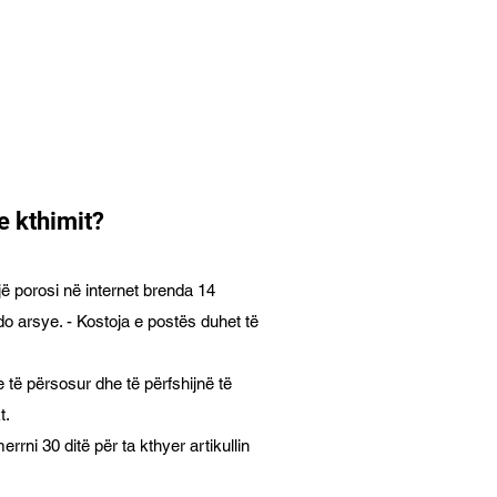
 e kthimit?
jë porosi në internet brenda 14
do arsye. - Kostoja e postës duhet të
e të përsosur dhe të përfshijnë të
t.
errni 30 ditë për ta kthyer artikullin