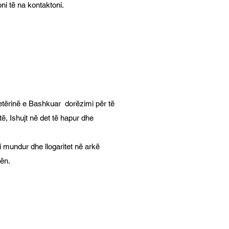
ni të na kontaktoni.
etërinë e Bashkuar dorëzimi për të
të, Ishujt në det të hapur dhe
 i mundur dhe llogaritet në arkë
ën.