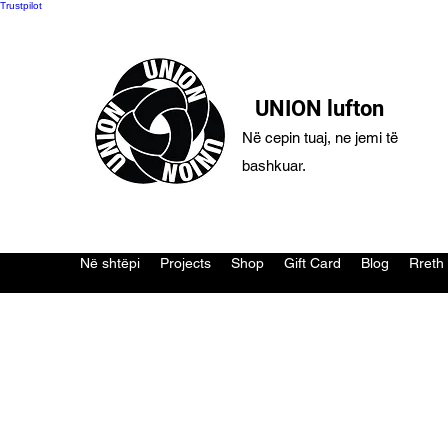
Trustpilot
UNION lufton
Në cepin tuaj, ne jemi të
bashkuar.
Në shtëpi
Projects
Shop
Gift Card
Blog
Rreth