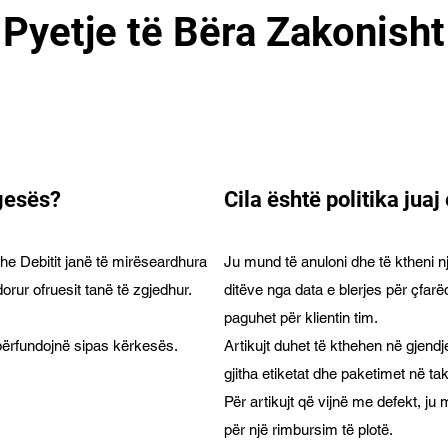
Pyetje të Bëra Zakonisht
agesës?
Cila është politika juaj
 dhe Debitit janë të mirëseardhura
Ju mund të anuloni dhe të ktheni n
orur ofruesit tanë të zgjedhur.
ditëve nga data e blerjes për çfarë
paguhet për klientin tim.
përfundojnë sipas kërkesës.
Artikujt duhet të kthehen në gjendj
gjitha etiketat dhe paketimet në tak
Për artikujt që vijnë me defekt, ju m
për një rimbursim të plotë.