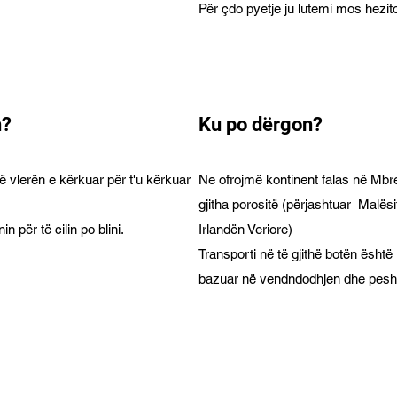
Për çdo pyetje ju lutemi mos hezito
h?
Ku po dërgon?
ë vlerën e kërkuar për t'u kërkuar
Ne ofrojmë kontinent falas në Mbr
gjitha porositë (përjashtuar Malësi
n për të cilin po blini.
Irlandën Veriore)
Transporti në të gjithë botën është
bazuar në vendndodhjen dhe pesh