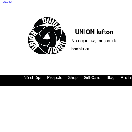
Trustpilot
UNION lufton
Në cepin tuaj, ne jemi të
bashkuar.
Në shtëpi
Projects
Shop
Gift Card
Blog
Rreth