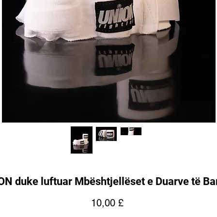
N duke luftuar Mbështjellëset e Duarve të B
Price
10,00 £