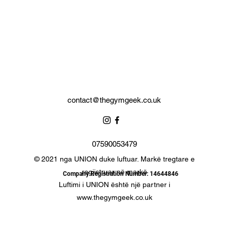
contact@thegymgeek.co.uk
07590053479
© 2021 nga UNION duke luftuar. Markë tregtare e
regjistruar në markë
Company Registration Number: 14644846
Luftimi i UNION është një partner i
www.thegymgeek.co.uk