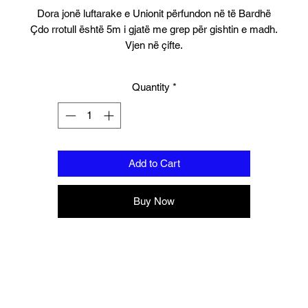
Dora jonë luftarake e Unionit përfundon në të Bardhë
Çdo rrotull është 5m i gjatë me grep për gishtin e madh.
Vjen në çifte.
Quantity
*
Add to Cart
Buy Now