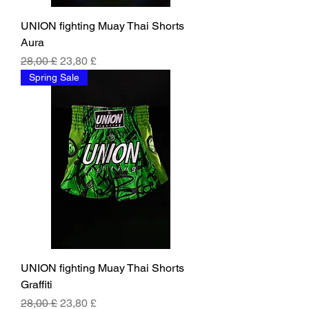
UNION fighting Muay Thai Shorts
Aura
Parastā cena
Izpārdošanas cena
28,00 £
23,80 £
Spring Sale
UNION fighting Muay Thai Shorts
Graffiti
Parastā cena
Izpārdošanas cena
28,00 £
23,80 £