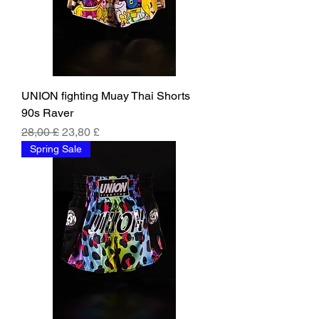
UNION fighting Muay Thai Shorts
90s Raver
Parastā cena
Izpārdošanas cena
28,00 £
23,80 £
Spring Sale