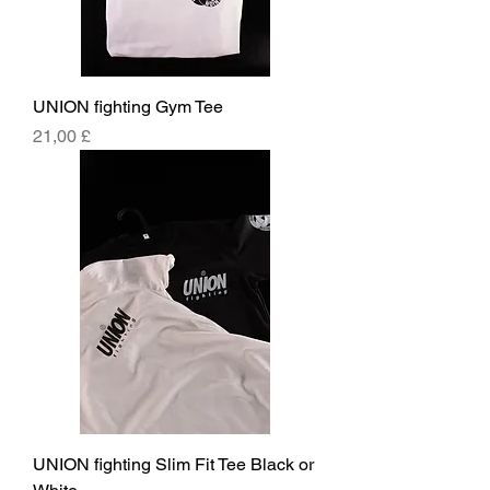
UNION fighting Gym Tee
Cena
21,00 £
UNION fighting Slim Fit Tee Black or