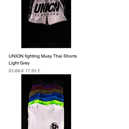
UNION fighting Muay Thai Shorts
Light Grey
Parastā cena
Izpārdošanas cena
21,00 £
17,85 £