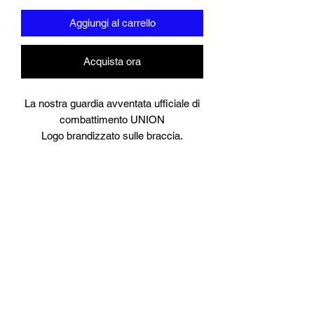
Aggiungi al carrello
Acquista ora
La nostra guardia avventata ufficiale di
combattimento UNION
Logo brandizzato sulle braccia.
Disponibile in
Piccolo
medio
Grande
Extra grande