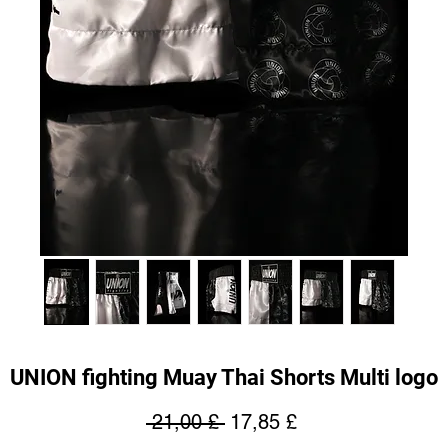
UNION fighting Muay Thai Shorts Multi logo
Prezzo
Prezzo
 21,00 £ 
17,85 £