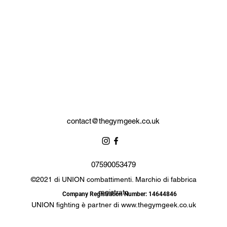
contact@thegymgeek.co.uk
07590053479
©2021 di UNION combattimenti. Marchio di fabbrica
registrato
Company Registration Number: 14644846
UNION fighting è partner di
www.thegymgeek.co.uk