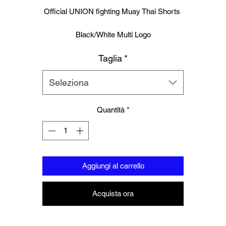
regolare
scontato
Official UNION fighting Muay Thai Shorts
Black/White Multi Logo
Taglia
*
Logo to groin area
Mesh panelling to outer thigh area
Seleziona
100% Polyester
Quantità
*
Please note these are Thai sizing, Please order a size up from your
regular size.
Aggiungi al carrello
Acquista ora