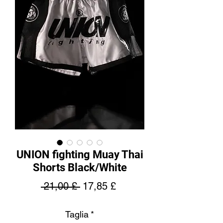
UNION fighting Muay Thai
Shorts Black/White
Prezzo
Prezzo
 21,00 £ 
17,85 £
regolare
scontato
Taglia
*