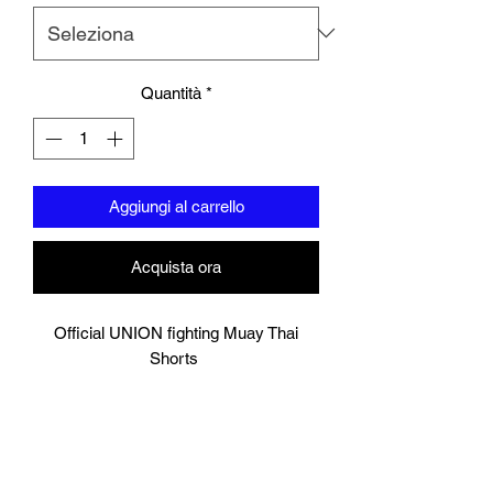
Quantità
*
Aggiungi al carrello
Acquista ora
Official UNION fighting Muay Thai
Shorts
Black and white
Logo to groin area