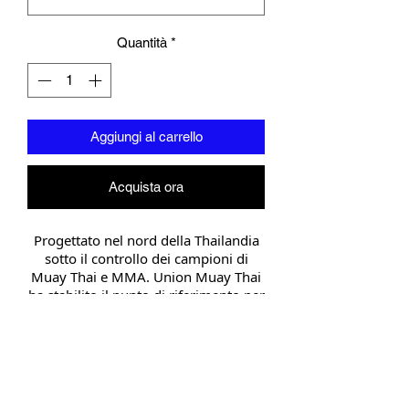
Quantità
*
Aggiungi al carrello
Acquista ora
Progettato nel nord della Thailandia
sotto il controllo dei campioni di
Muay Thai e MMA. Union Muay Thai
ha stabilito il punto di riferimento per
i guanti Muay Thai.
Adatti per l'allenamento, lo sparring e
l'uso professionale, i parastinchi
contengono un'imbottitura a
iniezione stratificata di alta qualità.