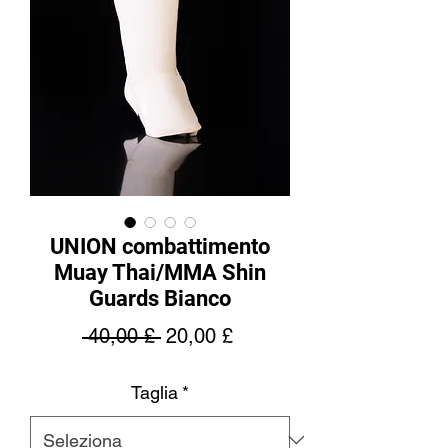
UNION combattimento
Muay Thai/MMA Shin
Guards Bianco
Prezzo
Prezzo
 40,00 £ 
20,00 £
regolare
scontato
Taglia
*