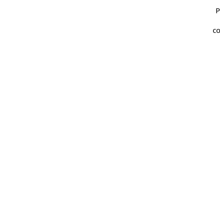
P
co
q
r