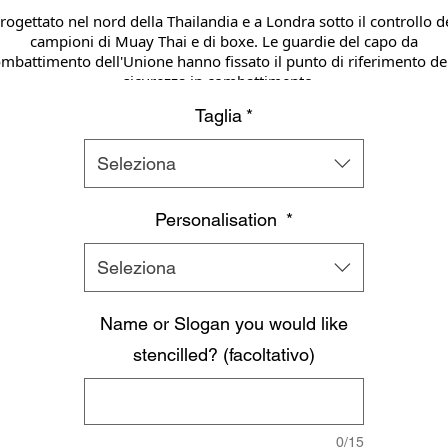
rogettato nel nord della Thailandia e a Londra sotto il controllo d
campioni di Muay Thai e di boxe. Le guardie del capo da
mbattimento dell'Unione hanno fissato il punto di riferimento de
sicurezza in combattimento.
Taglia
*
Adatto per l'allenamento, lo sparring e l'uso professionale, il
copricapo contiene un'imbottitura a iniezione stratificata di alta
ualità. Protezione completa del mento e della testa per la massi
Seleziona
prevenzione degli infortuni. Tutte le protezioni per la testa sono
ealizzate in pelle di alta qualità. Sono stati progettati da ingegneri 
Personalisation
*
alcune delle principali società di Muay Thai, MMA e boxe
Disponibile in piccolo, medio, grande ed extra large.
Seleziona
Name or Slogan you would like
stencilled? (facoltativo)
0/15