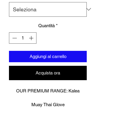
Quantità
*
Aggiungi al carrello
Acquista ora
OUR PREMIUM RANGE: Kalea
Muay Thai Glove
Digitally printed on premium cow hide
leather.