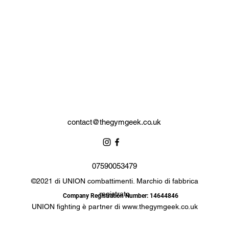
attaccato.
Completo di custodia logata.
contact@thegymgeek.co.uk
07590053479
©2021 di UNION combattimenti. Marchio di fabbrica
registrato
Company Registration Number: 14644846
UNION fighting è partner di
www.thegymgeek.co.uk