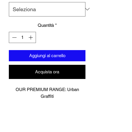
Quantità
*
Aggiungi al carrello
Acquista ora
OUR PREMIUM RANGE: Urban
Graffiti
Muay Thai Glove
Digitally printed on premium cow hide
leather.