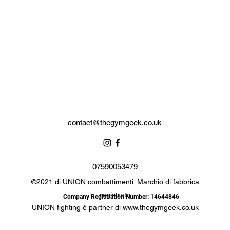
contact@thegymgeek.co.uk
07590053479
©2021 di UNION combattimenti. Marchio di fabbrica
registrato
Company Registration Number: 14644846
UNION fighting è partner di
www.thegymgeek.co.uk