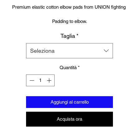
Premium elastic cotton elbow pads from UNION fighting
Padding to elbow.
Taglia
*
velcro strap to secure.
In Black also available.
Seleziona
Quantità
*
Aggiungi al carrello
Acquista ora