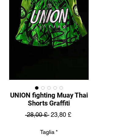
UNION fighting Muay Thai
Shorts Graffiti
Prezzo
Prezzo
 28,00 £ 
23,80 £
regolare
scontato
Taglia
*