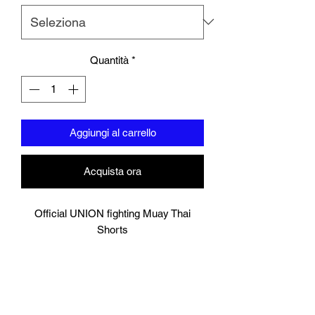
Quantità
*
Aggiungi al carrello
Acquista ora
Official UNION fighting Muay Thai
Shorts
Graffiti Green
Logo to groin area