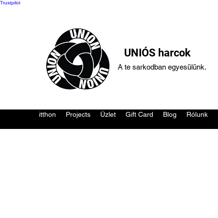
Trustpilot
UNIÓS harcok
A te sarkodban egyesülünk.
itthon
Projects
Üzlet
Gift Card
Blog
Rólunk