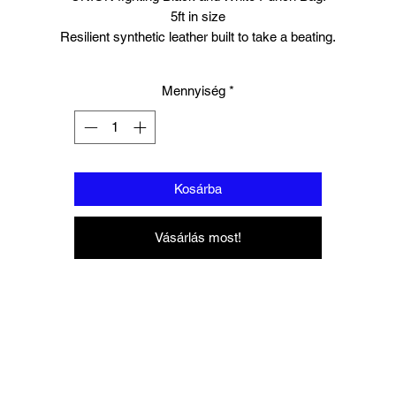
5ft in size
Resilient synthetic leather built to take a beating.
eavy duty straps with metal loops, this can be hung either on your o
wall mounted or freestanding bracket/stand.
Mennyiség
*
e bag will be delivered to you unfilled, you will need to fill it yourself w
your chosen material.
Kosárba
Vásárlás most!