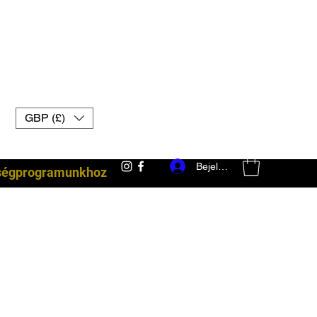
GBP (£)
Bejelentkezés
ségprogramunkhoz
harci felszerelés uk muay thai kesztyű