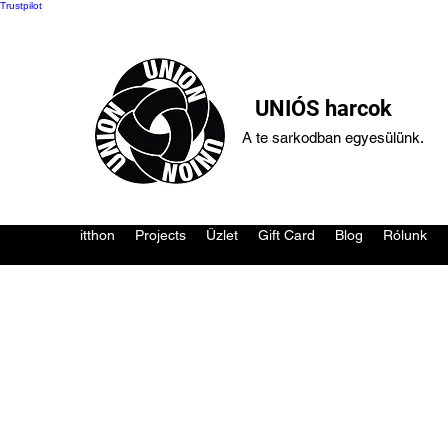
Trustpilot
UNIÓS harcok
A te sarkodban egyesülünk.
itthon
Projects
Üzlet
Gift Card
Blog
Rólunk