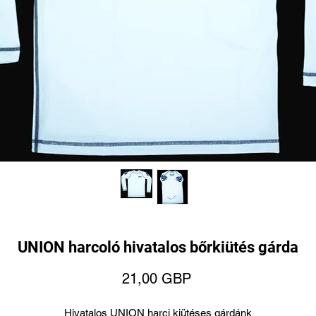
UNION harcoló hivatalos bőrkiütés gárda
Ár
21,00 GBP
Hivatalos UNION harci kiütéses gárdánk