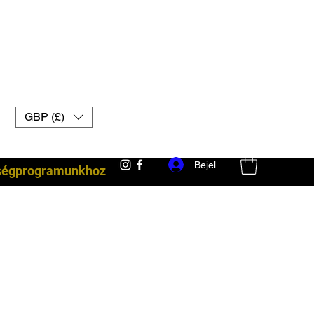
GBP (£)
Bejelentkezés
ségprogramunkhoz
harci felszerelés uk muay thai kesztyű