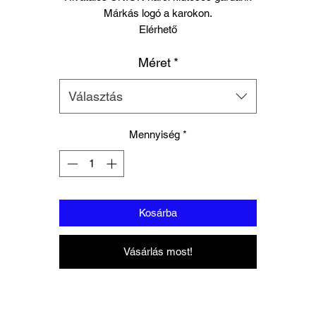
Márkás logó a karokon.
Elérhető
Kicsi
Méret
*
Közepes
Nagy
Extra nagy
Választás
Mennyiség
*
Kosárba
Vásárlás most!