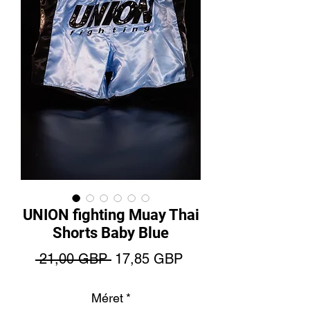
UNION fighting Muay Thai
Shorts Baby Blue
Szokásos
Akciós
 21,00 GBP 
17,85 GBP
ár
ár
Méret
*