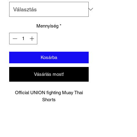
Mennyiség
*
Kosárba
Vásárlás most!
Official UNION fighting Muay Thai
Shorts
Baby Blue/Black
Logo to groin area