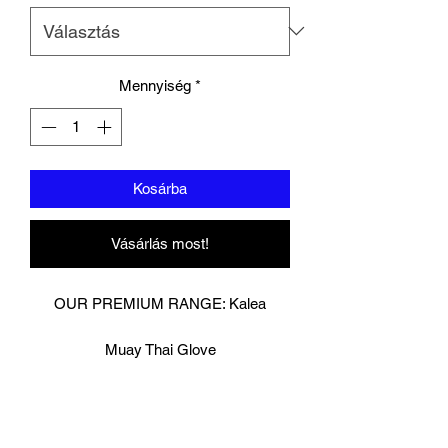
Mennyiség
*
Kosárba
Vásárlás most!
OUR PREMIUM RANGE: Kalea
Muay Thai Glove
Digitally printed on premium cow hide
leather.