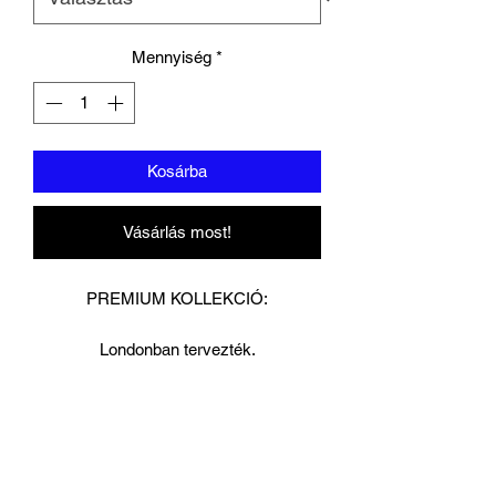
Mennyiség
*
Kosárba
Vásárlás most!
PREMIUM KOLLEKCIÓ:
Londonban tervezték.
Kézzel készített legfinomabb guineai
marhabőr 8,5 mm vastagsággal az
extra tartósság érdekében.