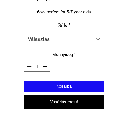
6oz- perfect for 5-7 year olds
Súly
*
8oz perfect for young teens or starter size for women.
Suitable for training and sparring
Választás
Synthetic leather
Beautifully padded
Mennyiség
*
Woven Branding to
Palm, wrist and finger tips.
Kosárba
Vásárlás most!