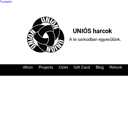
Trustpilot
UNIÓS harcok
A te sarkodban egyesülünk.
itthon
Projects
Üzlet
Gift Card
Blog
Rólunk