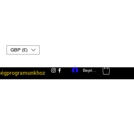
GBP (£)
Bejelentkezés
ségprogramunkhoz
harci felszerelés uk muay thai kesztyű