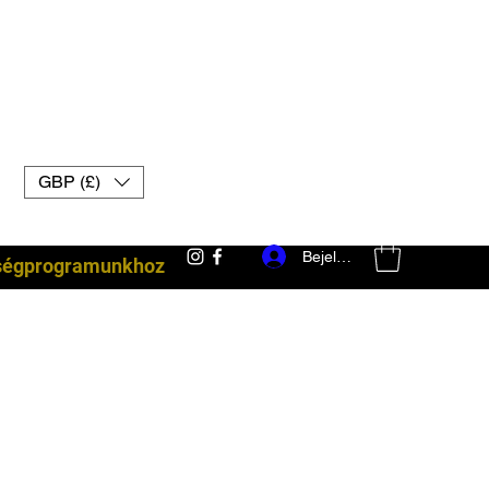
GBP (£)
Bejelentkezés
ségprogramunkhoz
harci felszerelés uk muay thai kesztyű