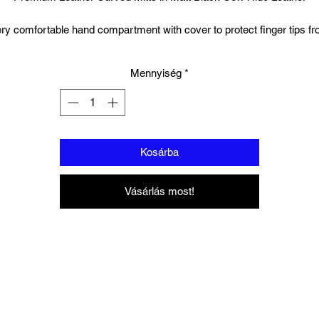
ry comfortable hand compartment with cover to protect finger tips f
exposure.
Mennyiség
*
Additional support for wrist.
Hand Made
Air Mesh to finger Area
Kosárba
Light Weight but shock absorbing.
Vásárlás most!
Sold as a pair
One size fits all
Slip-on design for quick changes