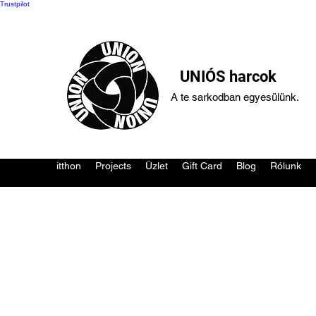
Trustpilot
UNIÓS harcok
A te sarkodban egyesülünk.
itthon
Projects
Üzlet
Gift Card
Blog
Rólunk