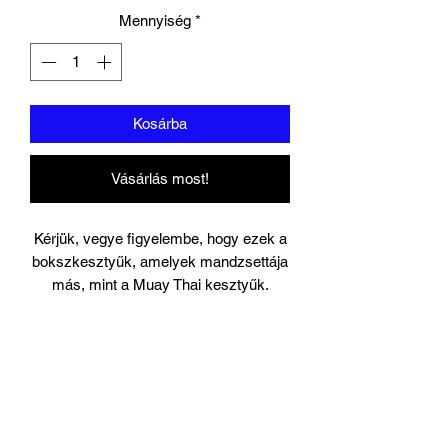
Mennyiség
*
Kosárba
Vásárlás most!
Kérjük, vegye figyelembe, hogy ezek a
bokszkesztyűk, amelyek mandzsettája
más, mint a Muay Thai kesztyűk.
Ugyanilyen stílusú Muay Thai
kesztyűket is kínálunk a Muay Thai
kategóriában.
Észak-Thaiföldön tervezték, a Muay
Thai és a boxbajnokok felügyelete alatt.
Az Union Muay Thai mércét állított fel a