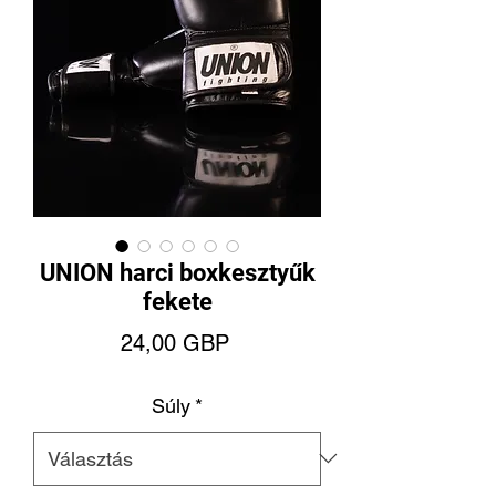
UNION harci boxkesztyűk
fekete
Ár
24,00 GBP
Súly
*