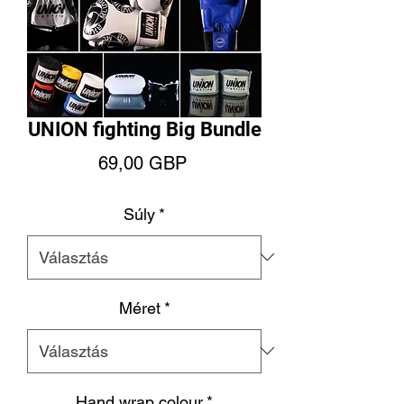
UNION fighting Big Bundle
Ár
69,00 GBP
Súly
*
Méret
*
Hand wrap colour
*