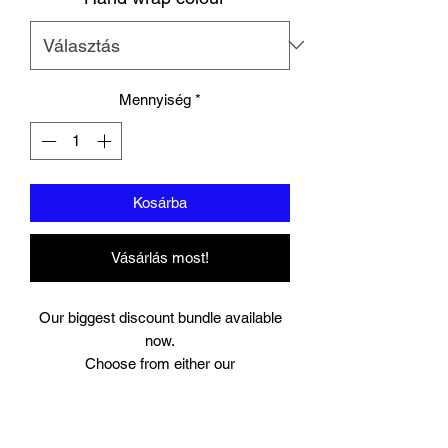
Mennyiség
*
Kosárba
Vásárlás most!
Our biggest discount bundle available
now.
Choose from either our
Azure Blue full leather gloves (10-14oz)
Slate grey full leather gloves (10-14oz)
UNION big logo full leather gloves (12-