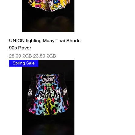
UNION fighting Muay Thai Shorts
90s Raver
Prix original
Prix promotionnel
28,00 £GB
23,80 £GB
Spring Sale