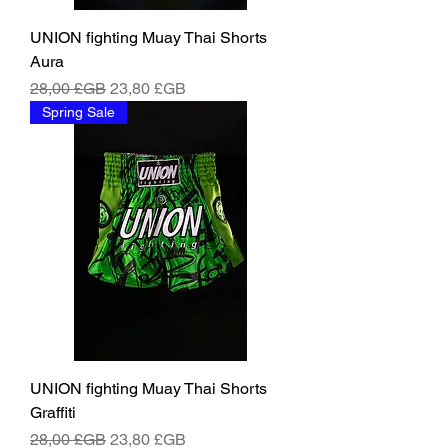
UNION fighting Muay Thai Shorts
Aura
Prix original
Prix promotionnel
28,00 £GB
23,80 £GB
Spring Sale
UNION fighting Muay Thai Shorts
Graffiti
Prix original
Prix promotionnel
28,00 £GB
23,80 £GB