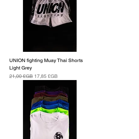
UNION fighting Muay Thai Shorts
Light Grey
Prix original
Prix promotionnel
21,00 £GB
17,85 £GB