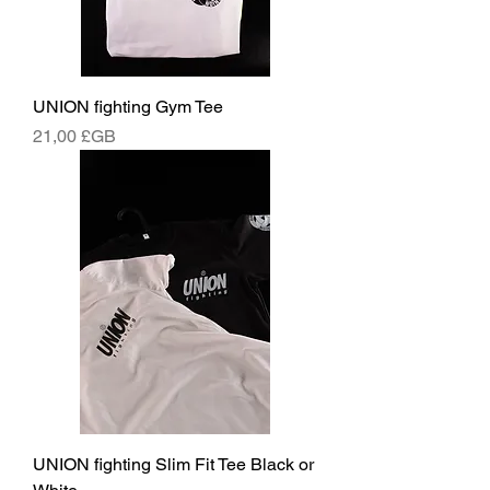
UNION fighting Gym Tee
Prix
21,00 £GB
UNION fighting Slim Fit Tee Black or