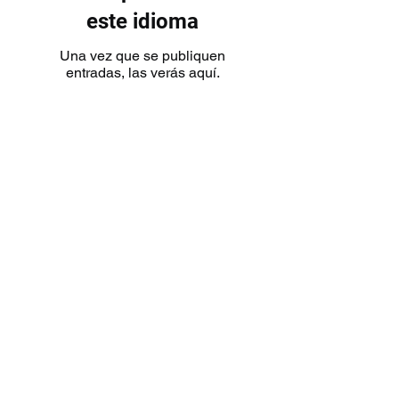
este idioma
Una vez que se publiquen
entradas, las verás aquí.
mejores guantes de boxeo reino
unido
mejores guantes de boxeo reino unido