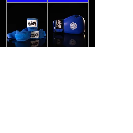
UNION fighting "Azure"
لفات اليد القتالية من الاتحاد
Blue Muay Thai Boxing
باللون الازرق
Gloves 100% cowhide
السعر
leather
السعر
أضِف إلى العربة
أضِف إلى العربة