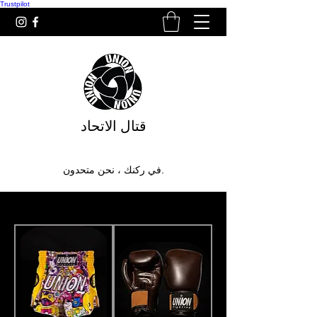
Trustpilot
قتال الاتحاد
في ركنك ، نحن متحدون.