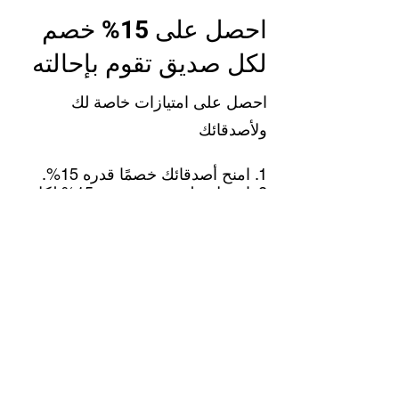
احصل على 15% خصم
لكل صديق تقوم بإحالته
احصل على امتيازات خاصة لك
ولأصدقائك
امنح أصدقائك خصمًا قدره 15%.
احصل على خصم بقيمة 15% لكل
صديق يقدم طلبًا.
قم بتسجيل الدخول لللإحالة
support@unionfighting.co.uk
07590053479