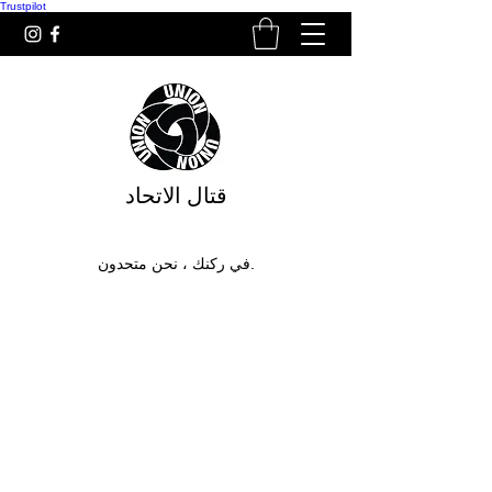
Trustpilot
قتال الاتحاد
في ركنك ، نحن متحدون.