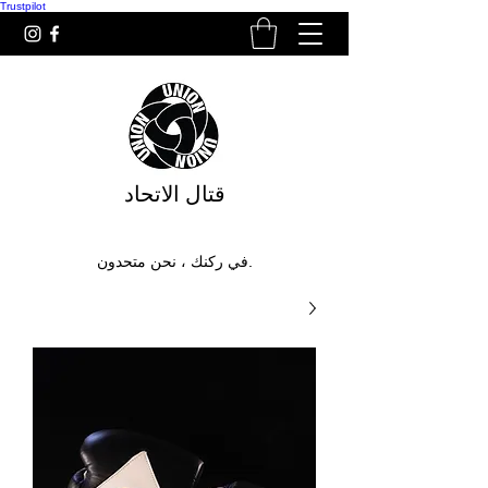
Trustpilot
قتال الاتحاد
في ركنك ، نحن متحدون.