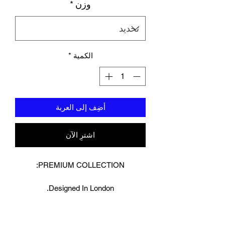
وزن
*
الكمية
*
أضِف إلى العربة
اشترِ الآن
PREMIUM COLLECTION:
Designed In London.
Matt White/ black leather combo
Gold logo detailing
UNION fighting stamp