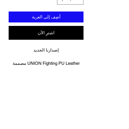
أضِف إلى العربة
اشترِ الآن
إصدارنا الجديد
UNION Fighting PU Leather مصممة
لتدوم قفازات الملاكمة
الاتحاد حرس الرأس المصنوع من الجلد
مطابقة لفافات اليد السوداء
صمم في لندن and شمال تايلاند تحت
إشراف أبطال المواي تاي والملاكمة.
UNION Fighting have اضبط علامة