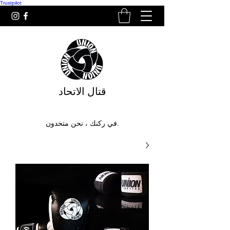
Trustpilot
قتال الاتحاد
في ركنك ، نحن متحدون.