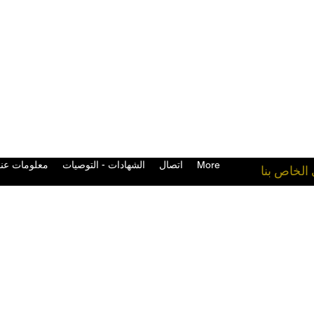
More
اتصال
الشهادات - التوصيات
معلومات عنا
 الخاص بنا
معدات القتال في المملكة المتحدة قفازات الملاكمة التايلاندية