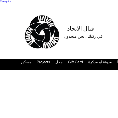
Trustpilot
قتال الاتحاد
في ركنك ، نحن متحدون.
مدونة او مذكرة
Gift Card
محل
Projects
مسكن