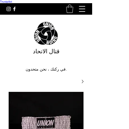
Trustpilot
قتال الاتحاد
في ركنك ، نحن متحدون.