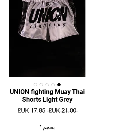
UNION fighting Muay Thai
Shorts Light Grey
سعر
سعر
 ‏21.00 UK£ 
عادي
البيع
بحجم
*