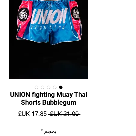
UNION fighting Muay Thai
Shorts Bubblegum
سعر
سعر
 ‏21.00 UK£ 
عادي
البيع
بحجم
*