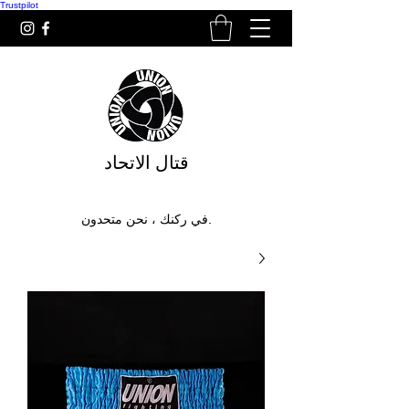
Trustpilot
قتال الاتحاد
في ركنك ، نحن متحدون.