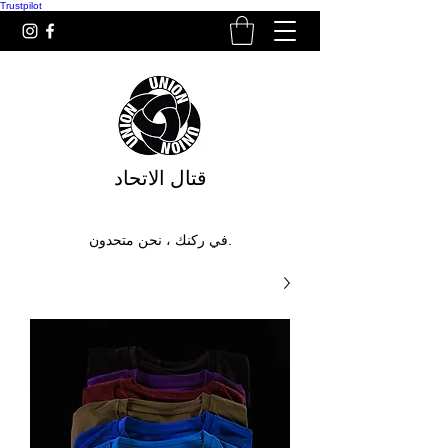
Trustpilot
قتال الاتحاد
في ركنك ، نحن متحدون.