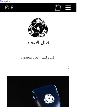
Trustpilot
قتال الاتحاد
في ركنك ، نحن متحدون.