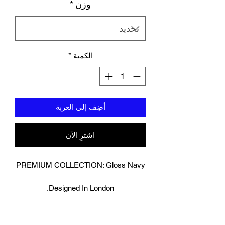
وزن
*
الكمية
*
أضِف إلى العربة
اشترِ الآن
PREMIUM COLLECTION: Gloss Navy
Designed In London.
Hand made finest Guinean cowhide
leather with 8.5mm thickness for extra