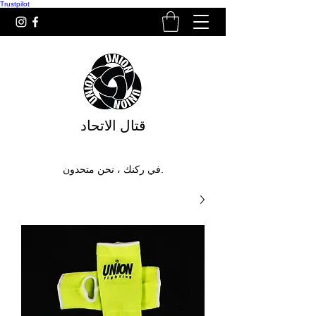
Trustpilot
قتال الاتحاد
في ركنك ، نحن متحدون.