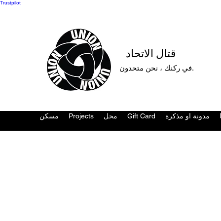
Trustpilot
قتال الاتحاد
في ركنك ، نحن متحدون.
مدونة او مذكرة
Gift Card
محل
Projects
مسكن