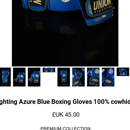
ghting Azure Blue Boxing Gloves 100% cowhid
السعر
PREMIUM COLLECTION: